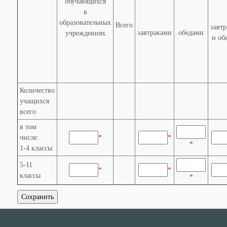
обучающихся
в
образовательных
Всего
завт
завтраками
обедами
учреждениях
и об
Количество
учащихся
всего
в том
числе:
*
*
*
1-4 классы
5-11
*
*
классы
*